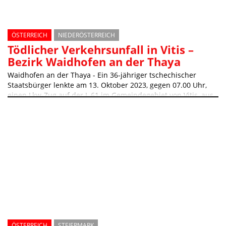
ÖSTERREICH
NIEDERÖSTERREICH
Tödlicher Verkehrsunfall in Vitis –
Bezirk Waidhofen an der Thaya
Waidhofen an der Thaya - Ein 36-jähriger tschechischer
Staatsbürger lenkte am 13. Oktober 2023, gegen 07.00 Uhr,
einen Lkw-Zug auf der L 61 im Gemeindegebiet von Vitis, aus
Richtung Heinreichs kommend in Richtung Vitis
ÖSTERREICH
STEIERMARK