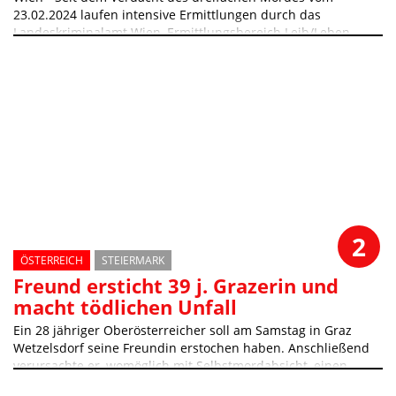
23.02.2024 laufen intensive Ermittlungen durch das
Landeskriminalamt Wien, Ermittlungsbereich Leib/Leben
2
ÖSTERREICH
STEIERMARK
Freund ersticht 39 j. Grazerin und
macht tödlichen Unfall
Ein 28 jähriger Oberösterreicher soll am Samstag in Graz
Wetzelsdorf seine Freundin erstochen haben. Anschließend
verursachte er, womöglich mit Selbstmordabsicht, einen
Verkehrsunfall, bei dem ein 31 jähriger Grazer getötet wurde.