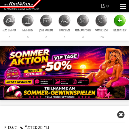
ES
+
AUTO & MOTOR
IMMOBILIEN
JOB & KARRIERE
MARKTPLATZ
RESTAURANT GUIDE
PARTNERSUCHE
NEUES INSERAT
0
0
0
0
0
100
NEWS
ÖSTERREICH