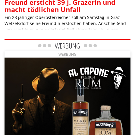
Freund ersticht 39 j. Grazerin und
macht tödlichen Unfall
Ein 28 jähriger Oberösterreicher soll am Samstag in Graz
Wetzelsdorf seine Freundin erstochen haben. Anschließend
verursachte er, womöglich mit Selbstmordabsicht, einen
Verkehrsunfall, bei dem ein 31 jähriger Grazer getötet wurde.
WERBUNG
WERBUNG