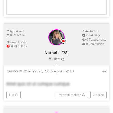
Mitglied seit:
Aktivitäten:
ANTWORTEN
02/02/2026
2 Beiträge
0 Testberichte
NoFake Check:
0 Reaktionen
!
KEIN CHECK
Nathalia
(28)
Salzburg
mercredi, 06/05/2026, 13:29
il y a 3 mois
#2
Amet quis sit ut cumque cumque.
Like
Verstoß melden
Zitieren