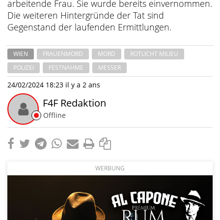
arbeitende Frau. Sie wurde bereits einvernommen.
Die weiteren Hintergründe der Tat sind
Gegenstand der laufenden Ermittlungen.
WIEN
FRAUENMORD
MORD
ROTLICHT MILIEU
POLIZEI
FESTNAHME
MESSER
24/02/2024 18:23
il y a 2 ans
F4F Redaktion
Offline
WERBUNG