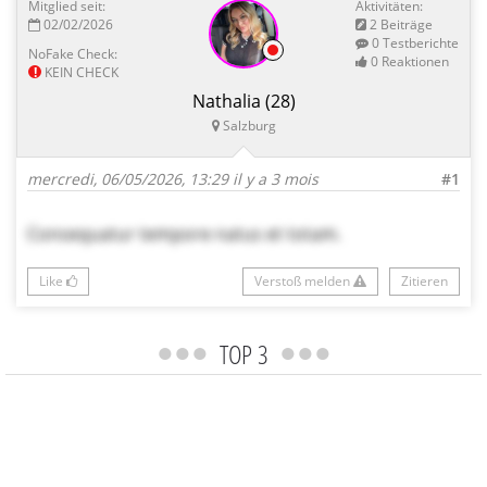
Mitglied seit:
Aktivitäten:
02/02/2026
2 Beiträge
0 Testberichte
NoFake Check:
0 Reaktionen
!
KEIN CHECK
Nathalia
(28)
Salzburg
mercredi, 06/05/2026, 13:29
il y a 3 mois
#1
Consequatur tempore natus et totam.
Like
Verstoß melden
Zitieren
TOP 3