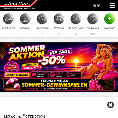
FR
+
AUTO & MOTOR
IMMOBILIEN
JOB & KARRIERE
MARKTPLATZ
RESTAURANT GUIDE
PARTNERSUCHE
NEUES INSERAT
0
0
0
0
0
100
NEWS
ÖSTERREICH