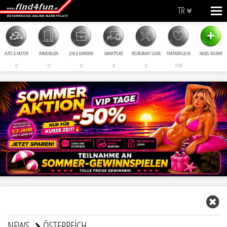
TR
+
AUTO & MOTOR
IMMOBILIEN
JOB & KARRIERE
MARKTPLATZ
RESTAURANT GUIDE
PARTNERSUCHE
NEUES INSERAT
0
0
0
0
0
100
NEWS
ÖSTERREICH