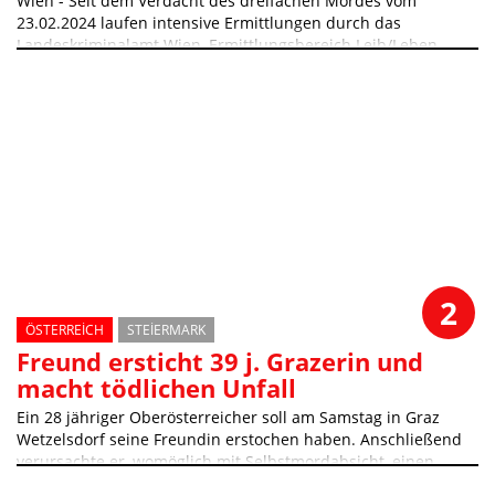
Wien - Seit dem Verdacht des dreifachen Mordes vom
23.02.2024 laufen intensive Ermittlungen durch das
Landeskriminalamt Wien, Ermittlungsbereich Leib/Leben
2
ÖSTERREICH
STEIERMARK
Freund ersticht 39 j. Grazerin und
macht tödlichen Unfall
Ein 28 jähriger Oberösterreicher soll am Samstag in Graz
Wetzelsdorf seine Freundin erstochen haben. Anschließend
verursachte er, womöglich mit Selbstmordabsicht, einen
Verkehrsunfall, bei dem ein 31 jähriger Grazer getötet wurde.