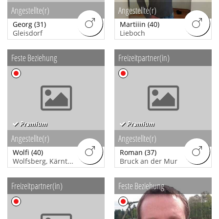
Angestellte(r)
Angestellte(r)
Georg
(31)
Martiiin
(40)
Gleisdorf
Lieboch
Feste Beziehung
Freizeitpartner(in)
Premium
Premium
Angestellte(r)
Angestellte(r)
Wolfi
(40)
Roman
(37)
Wolfsberg, Kärnten
Bruck an der Mur
Freizeitpartner(in)
Feste Beziehung