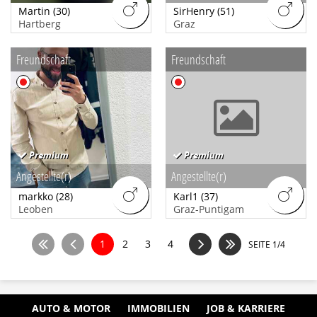
Martin
(30)
SirHenry
(51)
Hartberg
Graz
Freundschaft
Freundschaft
Premium
Premium
Angestellte(r)
Angestellte(r)
markko
(28)
Karl1
(37)
Leoben
Graz-Puntigam
1
2
3
4
SEITE 1/4
AUTO & MOTOR
IMMOBILIEN
JOB & KARRIERE