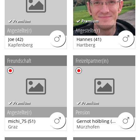
Premium
Premium
Angestellte(r)
Angestellte(r)
Joe
(42)
Hannes
(41)
Kapfenberg
Hartberg
Freundschaft
Freizeitpartner(in)
Premium
Premium
Angestellte(r)
Pension
michi_75
(51)
Gernot hölbling
(32)
Graz
Mürzhofen