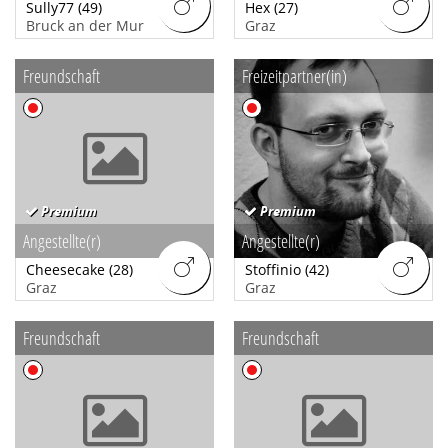
Sully77
(49)
Hex
(27)
Freundschaft
Bruck an der Mur
Graz
Freizeitpartner(in)
Freundschaft
Freizeitpartner(in)
Sexuelle Orientierung
Heterosexuell
Homosexuell
Bi-sexuell
Premium
Premium
Interessiert an
Angestellte(r)
Frauen
Angestellte(r)
Cheesecake
Männern
(28)
Stoffinio
(42)
Graz
Graz
Paaren
Transsexuellen
Freundschaft
Freundschaft
Berufliche Situation
Beruf