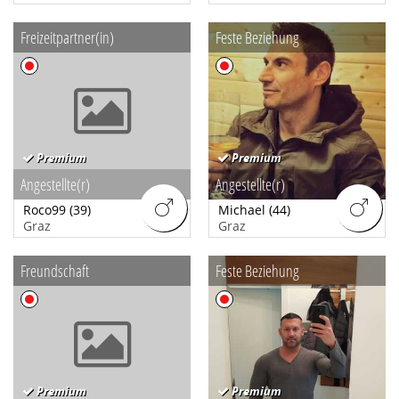
Freizeitpartner(in)
Feste Beziehung
Premium
Premium
Angestellte(r)
Angestellte(r)
Roco99
(39)
Michael
(44)
Graz
Graz
Freundschaft
Feste Beziehung
Premium
Premium