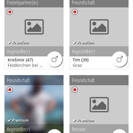
Freizeitpartner(in)
Freundschaft
Premium
Premium
Angestellte(r)
Angestellte(r)
Krešimir
(47)
Tim
(39)
Feldkirchen bei Graz
Graz
Freundschaft
Freundschaft
Premium
Premium
Angestellte(r)
Pension